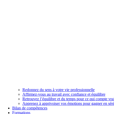
Redonnez du sens à votre vie professionnelle
Affirmez-vous au travail avec confiance et équilibre
Retrouvez l’équilibre et du temps pour ce qui compte vr
Apprenez à apprivoiser vos émotions pour gagner en séré
Bilan de compétences
Formations