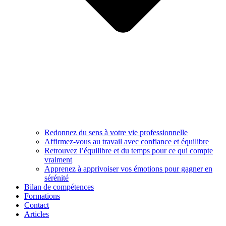
Redonnez du sens à votre vie professionnelle
Affirmez-vous au travail avec confiance et équilibre
Retrouvez l’équilibre et du temps pour ce qui compte
vraiment
Apprenez à apprivoiser vos émotions pour gagner en
sérénité
Bilan de compétences
Formations
Contact
Articles