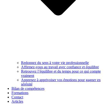
Redonnez du sens à votre vie professionnelle
Affirmez-vous au travail avec confiance et équilibre
Retrouvez l’équilibre et du temps pour ce qui compte
vraiment
Apprenez à apprivoiser vos émotions pour gagner en
sérénité
Bilan de compétences
Formations
Contact
Articles