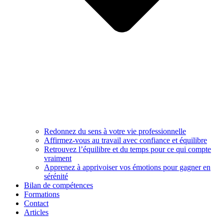
Redonnez du sens à votre vie professionnelle
Affirmez-vous au travail avec confiance et équilibre
Retrouvez l’équilibre et du temps pour ce qui compte
vraiment
Apprenez à apprivoiser vos émotions pour gagner en
sérénité
Bilan de compétences
Formations
Contact
Articles